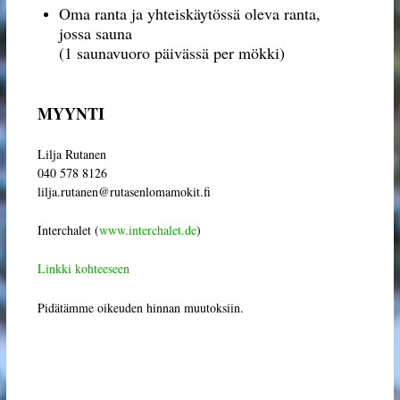
Oma ranta ja yhteiskäytössä oleva ranta,
KARHULAMPI
jossa sauna
(1 saunavuoro päivässä per mökki)
ISOSAVU – SAVUSAUNA + AITTA
PUNASOTKA
MYYNTI
SIJAINTI
OTA YHTEYTTÄ TAI VARAA!
Lilja Rutanen
040 578 8126
lilja.rutanen@rutasenlomamokit.fi
Interchalet (
www.interchalet.de
)
Linkki kohteeseen
Pidätämme oikeuden hinnan muutoksiin.