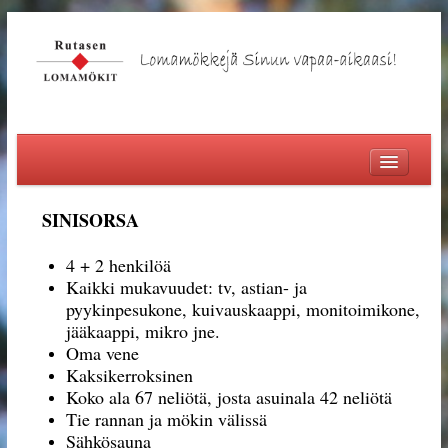
ETUSIVU
SINISORSA
LOMAMÖKIT
4 + 2 henkilöä
ILTARANTA
Kaikki mukavuudet: tv, astian- ja
SINISORSA
pyykinpesukone, kuivauskaappi, monitoimikone,
jääkaappi, mikro jne.
HEINÄSORSA
Oma vene
AINOLA
Kaksikerroksinen
Koko ala 67 neliötä, josta asuinala 42 neliötä
OSMOLA
Tie rannan ja mökin välissä
KORVENPÄÄ
Sähkösauna