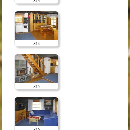
S13
S14
S15
S16